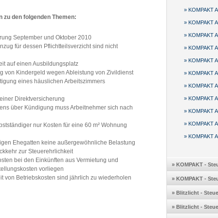
» KOMPAKT Au
en zu den folgenden Themen:
» KOMPAKT Au
» KOMPAKT Au
herung September und Oktober 2010
ug für dessen Pflichtteilsverzicht sind nicht
» KOMPAKT Au
» KOMPAKT Au
t auf einen Ausbildungsplatz
g von Kindergeld wegen Ableistung von Zivildienst
» KOMPAKT Au
tigung eines häuslichen Arbeitszimmers
» KOMPAKT Au
einer Direktversicherung
» KOMPAKT Au
ns über Kündigung muss Arbeitnehmer sich nach
» KOMPAKT Au
» KOMPAKT Au
bstständiger nur Kosten für eine 60 m² Wohnung
» KOMPAKT Au
tigen Ehegatten keine außergewöhnliche Belastung
ckkehr zur Steuerehrlichkeit
sten bei den Einkünften aus Vermietung und
» KOMPAKT - Steu
tellungskosten vorliegen
von Betriebskosten sind jährlich zu wiederholen
» KOMPAKT - Steu
» Blitzlicht - Ste
» Blitzlicht - Ste