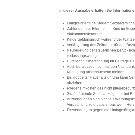
In dieser Ausgabe erhalten Sie Information
Fälligkeitstermine Steuern/Sozialversic
Zahlungen der Eltern an ihr Kind im Gegenz
einkommensteuerbar
Kindergeldanspruch während der Wartezei
Verlängerung des Zeitraums für den Bezu
Neuregelung der steuerlichen Berücksich
verfassungswidrig
Durchschnittsberechnung für Beiträge zu 
Auch bei Zusage nochmaligen Nachdenke
Kündigung arbeitssuchend melden
Bei doppelter Haushaltsführung kann Sel
abziehen
Pflegeheimkosten des nicht pflegebedürf
Strafbefreiende Selbstanzeige nur bei Rü
Aufwendungen sind nicht als Werbungsko
Verpachtung sofort abziehbar, wenn Hers
Einwendungen gegen die Umlagefähigkeit 