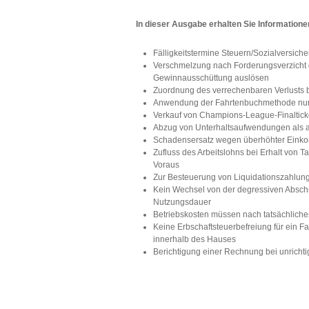
In dieser Ausgabe erhalten Sie Information
Fälligkeitstermine Steuern/Sozialversi
Verschmelzung nach Forderungsverzicht
Gewinnausschüttung auslösen
Zuordnung des verrechenbaren Verlusts b
Anwendung der Fahrtenbuchmethode nur
Verkauf von Champions-League-Finalticke
Abzug von Unterhaltsaufwendungen als 
Schadensersatz wegen überhöhter Einkom
Zufluss des Arbeitslohns bei Erhalt von 
Voraus
Zur Besteuerung von Liquidationszahlung
Kein Wechsel von der degressiven Abschr
Nutzungsdauer
Betriebskosten müssen nach tatsächlich
Keine Erbschaftsteuerbefreiung für ein
innerhalb des Hauses
Berichtigung einer Rechnung bei unrich