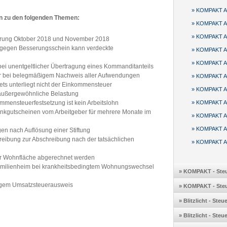
» KOMPAKT Au
en zu den folgenden Themen:
» KOMPAKT Au
» KOMPAKT Au
cherung Oktober 2018 und November 2018
 gegen Besserungsschein kann verdeckte
» KOMPAKT Au
» KOMPAKT Au
ei unentgeltlicher Übertragung eines Kommanditanteils
 bei belegmäßigem Nachweis aller Aufwendungen
» KOMPAKT Au
ts unterliegt nicht der Einkommensteuer
» KOMPAKT Au
außergewöhnliche Belastung
mensteuerfestsetzung ist kein Arbeitslohn
» KOMPAKT Au
Tankgutscheinen vom Arbeitgeber für mehrere Monate im
» KOMPAKT Au
» KOMPAKT Au
en nach Auflösung einer Stiftung
eibung zur Abschreibung nach der tatsächlichen
» KOMPAKT Au
er Wohnfläche abgerechnet werden
 Familienheim bei krankheitsbedingtem Wohnungswechsel
» KOMPAKT - Steu
tigem Umsatzsteuerausweis
» KOMPAKT - Steu
» Blitzlicht - Ste
» Blitzlicht - Ste