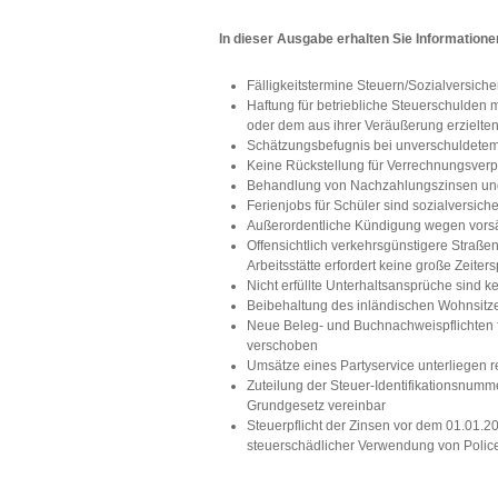
In dieser Ausgabe erhalten Sie Information
Fälligkeitstermine Steuern/Sozialversich
Haftung für betriebliche Steuerschulde
oder dem aus ihrer Veräußerung erzielten
Schätzungsbefugnis bei unverschuldetem
Keine Rückstellung für Verrechnungsverp
Behandlung von Nachzahlungszinsen und 
Ferienjobs für Schüler sind sozialversich
Außerordentliche Kündigung wegen vorsätz
Offensichtlich verkehrsgünstigere Stra
Arbeitsstätte erfordert keine große Zeiter
Nicht erfüllte Unterhaltsansprüche sind k
Beibehaltung des inländischen Wohnsitz
Neue Beleg- und Buchnachweispflichten f
verschoben
Umsätze eines Partyservice unterliegen
Zuteilung der Steuer-Identifikationsnumm
Grundgesetz vereinbar
Steuerpflicht der Zinsen vor dem 01.01.
steuerschädlicher Verwendung von Polic