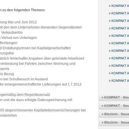
» KOMPAKT Au
en zu den folgenden Themen:
» KOMPAKT Au
» KOMPAKT Au
erung Mai und Juni 2012
n mit den dem Unternehmen dienenden Gegenständen
» KOMPAKT Au
 Verkaufserlös
» KOMPAKT Au
 Verlust von Unterlagen
flichtungen
» KOMPAKT Au
Erstattungszinsen bei Kapitalgesellschaften
» KOMPAKT Au
erungsfrei
lich fehlerhafter Angaben über geleistete Arbeitszeit
» KOMPAKT Au
ßenverbindung bei Fahrten zwischen Wohnung und
» KOMPAKT Au
sparnis
» KOMPAKT Au
ein Bezug
es bei Schulbesuch im Ausland
» KOMPAKT Au
ür innergemeinschaftliche Lieferungen auf 1.7.2012
 regelmäßig dem Regelsteuersatz
» KOMPAKT - Steu
er und die dazu erfolgte Datenspeicherung mit
» KOMPAKT - Steu
2005 abgeschlossenen Kapitallebensversicherungen bei
» Blitzlicht - Ste
endarlehen
» Blitzlicht - Ste